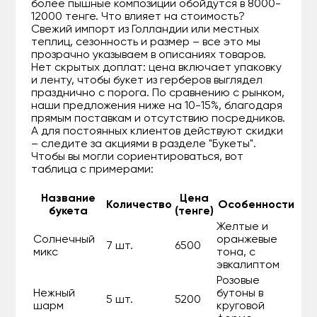
более пышные композиции обойдутся в 8000-
12000 тенге. Что влияет на стоимость?
Свежий импорт из Голландии или местных
теплиц, сезонность и размер – все это мы
прозрачно указываем в описаниях товаров.
Нет скрытых доплат: цена включает упаковку
и ленту, чтобы букет из герберов выглядел
празднично с порога. По сравнению с рынком,
наши предложения ниже на 10-15%, благодаря
прямым поставкам и отсутствию посредников.
А для постоянных клиентов действуют скидки
– следите за акциями в разделе "Букеты".
Чтобы вы могли сориентироваться, вот
таблица с примерами:
Название
Цена
Количество
Особенности
букета
(тенге)
Желтые и
Солнечный
оранжевые
7 шт.
6500
микс
тона, с
эвкалиптом
Розовые
Нежный
бутоны в
5 шт.
5200
шарм
круговой