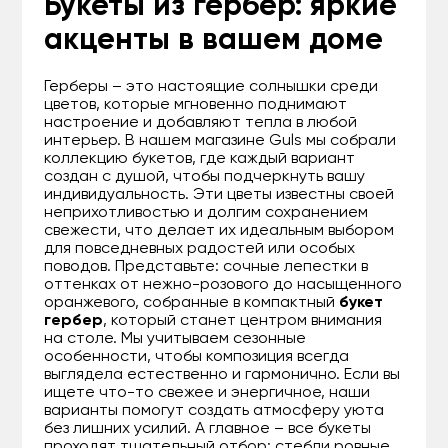
Букеты из гербер: яркие
акценты в вашем доме
Герберы – это настоящие солнышки среди
цветов, которые мгновенно поднимают
настроение и добавляют тепла в любой
интерьер. В нашем магазине Guls мы собрали
коллекцию букетов, где каждый вариант
создан с душой, чтобы подчеркнуть вашу
индивидуальность. Эти цветы известны своей
неприхотливостью и долгим сохранением
свежести, что делает их идеальным выбором
для повседневных радостей или особых
поводов. Представьте: сочные лепестки в
оттенках от нежно-розового до насыщенного
оранжевого, собранные в компактный
букет
гербер
, который станет центром внимания
на столе. Мы учитываем сезонные
особенности, чтобы композиция всегда
выглядела естественно и гармонично. Если вы
ищете что-то свежее и энергичное, наши
варианты помогут создать атмосферу уюта
без лишних усилий. А главное – все букеты
проходят тщательный отбор: стебли ровные,