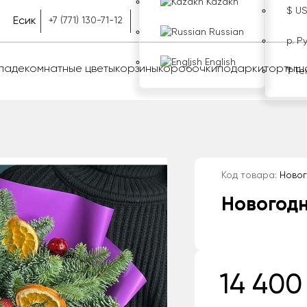
Kazakh
$ U
Есик
+7 (771) 130-71-12
Russian
р. Р
English
оладе
комнатные цветы
корзины
коробочки
подарки
торты
ш
₸ Те
Код товара:
Новог
Новогодн
14 400