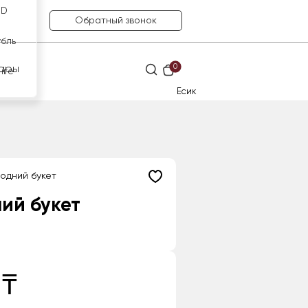
SD
Обратный звонок
убль
0
ары
нге
Есик
одний букет
ий букет
 ₸