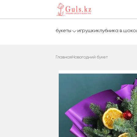
букеты
игрушки
клубника в шок
Главная
Новогодний букет