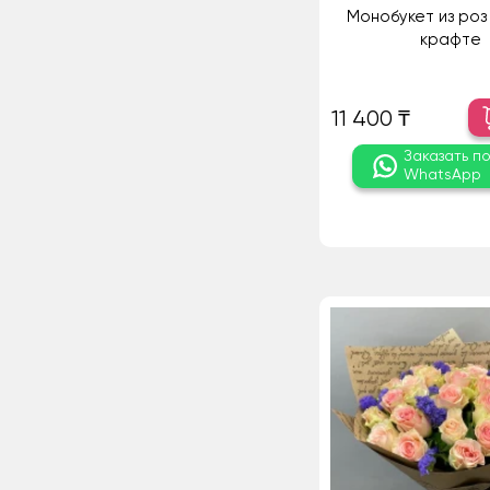
Монобукет из роз 
крафте
11 400 ₸
Заказать п
WhatsApp