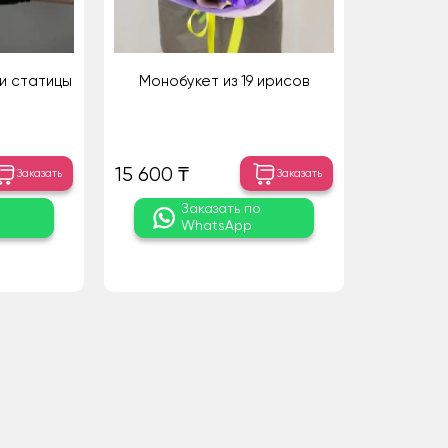
и статицы
Монобукет из 19 ирисов
15 600 ₸
Заказать
Заказать
о
Заказать по
WhatsApp