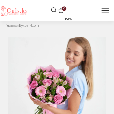
0
Есик
Главная
Букет Иветт