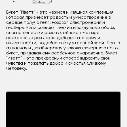
Отзывы (3)
Букет "Иветт" - это нежная и изящная композиция,
которая привнесет радость и умиротворение в
сердце получателя. Розовая альстромерия и
герберы мини создают легкий и воздушный образ,
словно лепестки розовых облаков. Четыре
прекрасные розы аква добавляют шарму и
изысканности, подобно свету утренней зари. Лента
атласная и дизайнерская упаковка завершают этот
букет, придавая ему особенное очарование. Букет
"Иветт" - это прекрасный способ выразить свои
чувства и пожелать добра и счастья близкому
человеку.