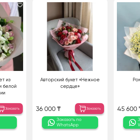
ет из
Авторский букет «Нежное
Ро
и белой
сердце»
ии
36 000 ₸
45 600 
Заказать
Заказать
о
Заказать по
WhatsApp