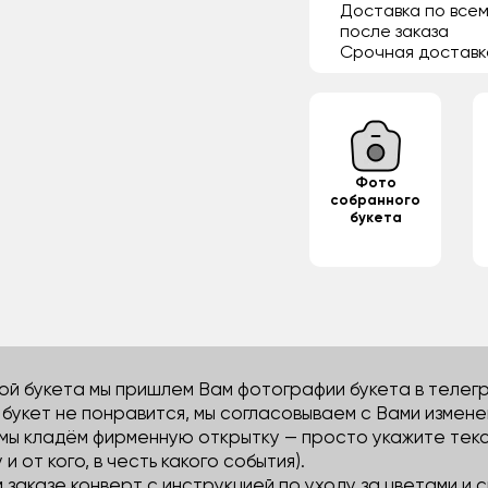
Доставка по всем
после заказа
Срочная доставк
Фото
собранного
букета
й букета мы пришлем Вам фотографии букета в телегра
м букет не понравится, мы согласовываем с Вами измене
 мы кладём фирменную открытку — просто укажите тек
 и от кого, в честь какого события).
м заказе конверт с инструкцией по уходу за цветами и