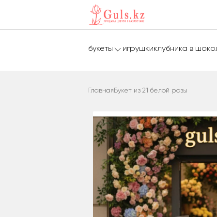
букеты
игрушки
клубника в шок
Главная
Букет из 21 белой розы