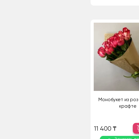
Монобукет из роз 
крафте
11 400 ₸