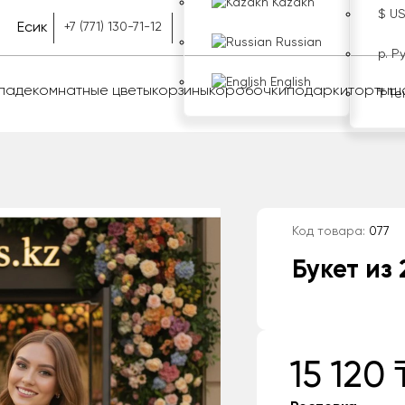
Kazakh
$ U
Есик
+7 (771) 130-71-12
Russian
р. Р
English
оладе
комнатные цветы
корзины
коробочки
подарки
торты
ш
₸ Те
Код товара:
077
Букет из
15 120 