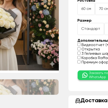
Ростовка
60 см
70 с
Размер
Стандарт
Дополнительны
Видеоотчет (+
Открытка
3 Гелиевых шар
Коробка Raffae
Премиум оформ
Заказать п
WhatsApp
Доставка