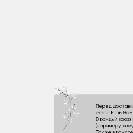
Перед доставко
email. Если Ва
В каждый заказ
(к примеру, кому
Так же в каждо