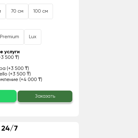
м
70 см
100 см
Premium
Lux
е услуги
3 500 ₸)
а (+3 500 ₸)
llo (+3 500 ₸)
ление (+4 000 ₸)
о
Заказать
 24/7