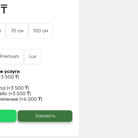
 ₸
м
70 см
100 см
Premium
Lux
е услуги
3 500 ₸)
а (+3 500 ₸)
llo (+3 500 ₸)
ление (+4 000 ₸)
о
Заказать