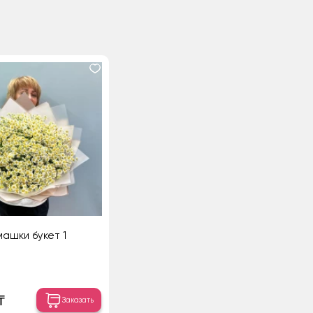
машки букет 1
₸
Заказать