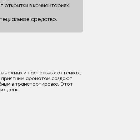
ст открытки в комментариях
 специальное средство.
 в нежных и пастельных оттенках,
и приятным ароматом создают
бным в транспортировке. Этот
их день.