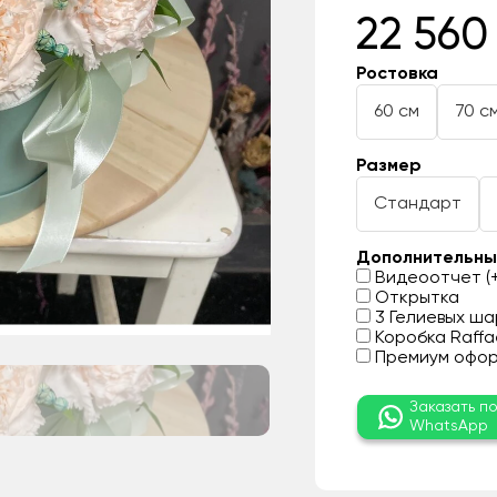
22 560
Ростовка
60 см
70 с
Размер
Стандарт
Дополнительны
Видеоотчет (+
Открытка
3 Гелиевых шар
Коробка Raffae
Премиум оформ
Заказать п
WhatsApp