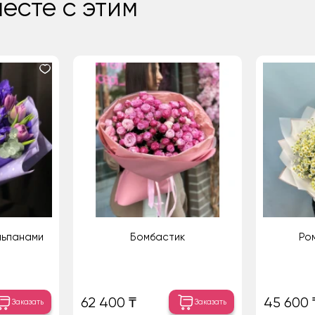
есте с этим
льпанами
Бомбастик
Ро
62 400 ₸
45 600 
Заказать
Заказать