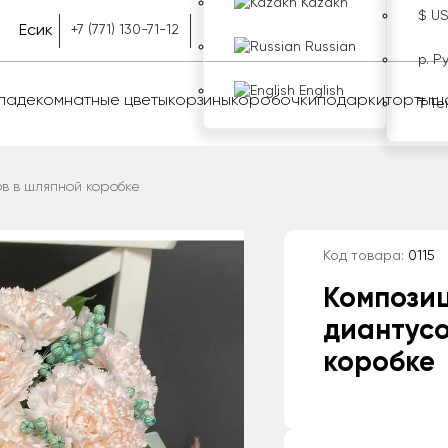
Kazakh
$ U
Есик
+7 (771) 130-71-12
Russian
р. Р
English
оладе
комнатные цветы
корзины
коробочки
подарки
торты
ш
₸ Те
ов в шляпной коробке
Код товара:
0115
Композиц
диантусо
коробке