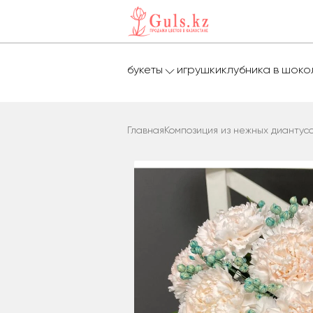
букеты
игрушки
клубника в шок
Главная
Композиция из нежных диантус