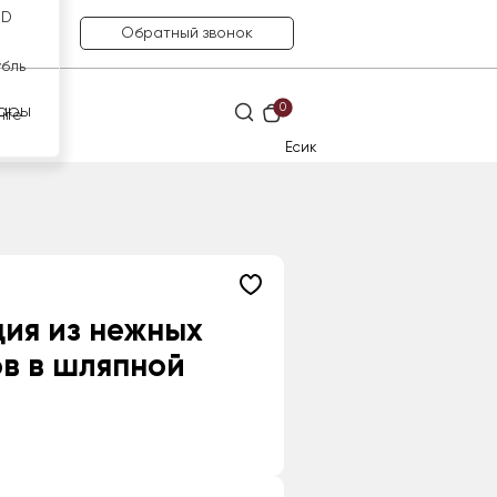
SD
Обратный звонок
убль
0
ары
нге
Есик
ия из нежных
в в шляпной