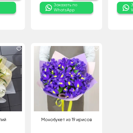
о
Заказать по
WhatsApp
лий
Монобукет из 19 ирисов