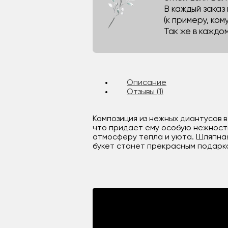
В каждый заказ
(к примеру, кому
Так же в каждо
Описание
Отзывы (1)
Композиция из нежных диантусов в
что придает ему особую нежност
атмосферу тепла и уюта. Шляпная
букет станет прекрасным подарком