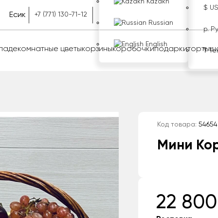
Kazakh
$ U
Есик
+7 (771) 130-71-12
Russian
р. Р
English
оладе
комнатные цветы
корзины
коробочки
подарки
торты
ш
₸ Те
Код товара:
54654
Мини Кор
22 800