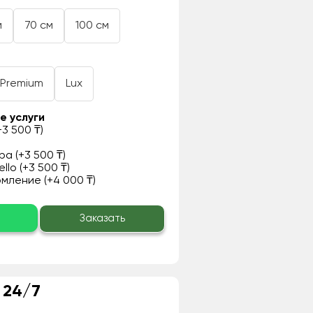
м
70 см
100 см
Premium
Lux
е услуги
3 500 ₸)
а (+3 500 ₸)
llo (+3 500 ₸)
ление (+4 000 ₸)
о
Заказать
 24/7