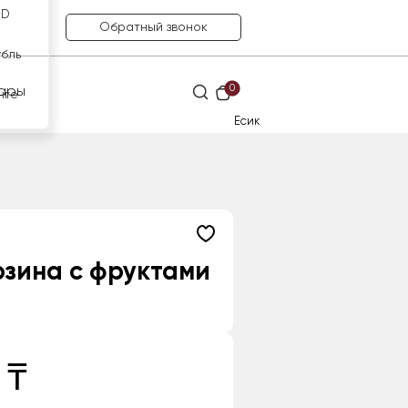
SD
Обратный звонок
убль
0
ары
нге
Есик
зина с фруктами
 ₸