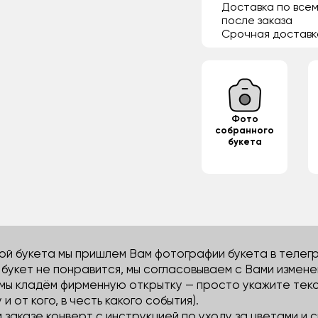
Доставка по всем
после заказа
Срочная доставк
Фото
собранного
букета
й букета мы пришлем Вам фотографии букета в телегра
м букет не понравится, мы согласовываем с Вами измене
 мы кладём фирменную открытку — просто укажите тек
 и от кого, в честь какого события).
м заказе конверт с инструкцией по уходу за цветами и