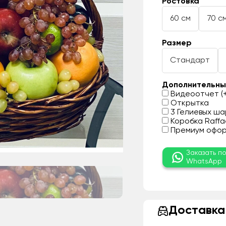
Ростовка
60 см
70 с
Размер
Стандарт
Дополнительны
Видеоотчет (+
Открытка
3 Гелиевых шар
Коробка Raffae
Премиум оформ
Заказать п
WhatsApp
Доставка