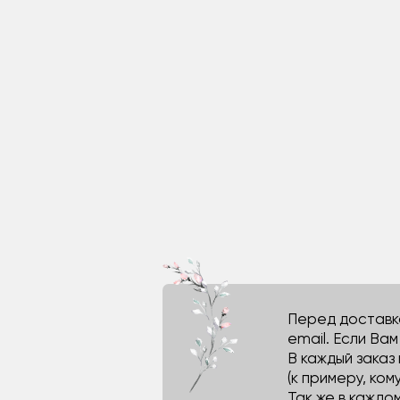
Перед доставко
email. Если Ва
В каждый заказ
(к примеру, кому
Так же в каждо