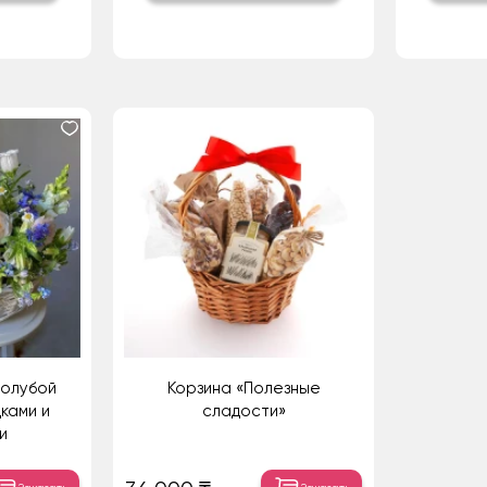
голубой
Корзина «Полезные
ками и
сладости»
и