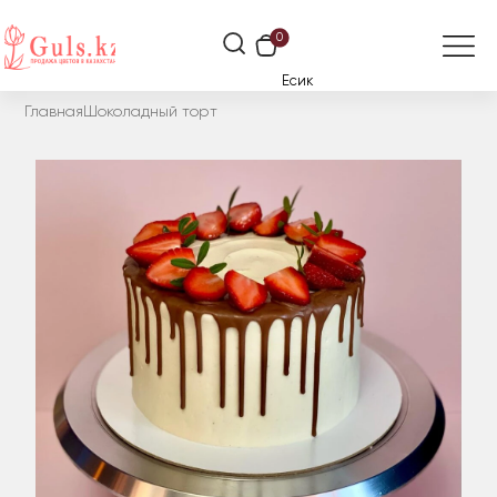
0
Есик
Главная
Шоколадный торт