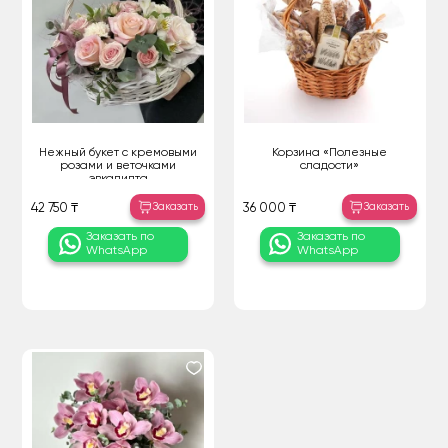
Нежный букет с кремовыми
Корзина «Полезные
розами и веточками
сладости»
эвкалипта
Заказать
Заказать
42 750 ₸
36 000 ₸
Заказать по
Заказать по
WhatsApp
WhatsApp