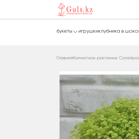
букеты
игрушки
клубника в шок
Главная
Комнатное растение Солейро