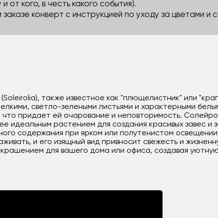
 и от кого, в честь какого события).
м заказе конверт с инструкцией по уходу за цветами и
leirolia), также известное как "плющелистник" или "крап
елкими, светло-зелеными листьями и характерными белым
 что придает ей очарование и неповторимость. Солейр
ее идеальным растением для создания красивых завес и з
ного содержания при ярком или полутенистом освещении 
аживать, и его изящный вид привносит свежесть и жизнен
крашением для вашего дома или офиса, создавая уютную