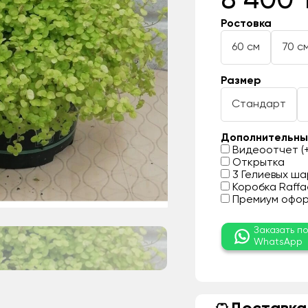
8 400 
Ростовка
60 см
70 с
Размер
Стандарт
Дополнительны
Видеоотчет (+
Открытка
3 Гелиевых шар
Коробка Raffae
Премиум оформ
Заказать п
WhatsApp