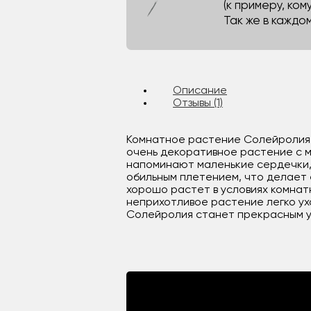
(к примеру, кому
Так же в каждо
Описание
Отзывы (1)
Комнатное растение Солейролия (So
очень декоративное растение с м
напоминают маленькие сердечки,
обильным плетением, что делает 
хорошо растет в условиях комнат
неприхотливое растение легко ух
Солейролия станет прекрасным у