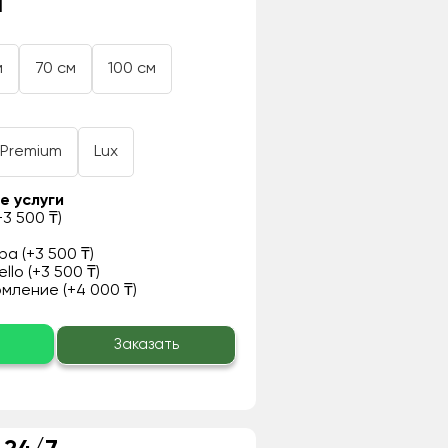
₸
м
70 см
100 см
Premium
Lux
е услуги
3 500 ₸)
а (+3 500 ₸)
llo (+3 500 ₸)
ление (+4 000 ₸)
о
Заказать