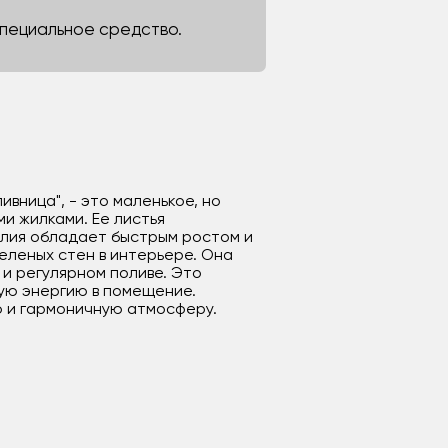
 специальное средство.
ивница", - это маленькое, но
и жилками. Ее листья
олия обладает быстрым ростом и
еленых стен в интерьере. Она
и регулярном поливе. Это
ную энергию в помещение.
 и гармоничную атмосферу.