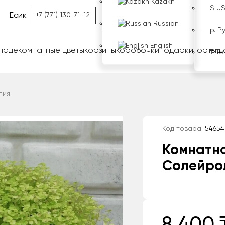
Kazakh
$ U
Есик
+7 (771) 130-71-12
Russian
р. Р
English
оладе
комнатные цветы
корзины
коробочки
подарки
торты
ш
₸ Те
лия
Код товара:
54654
Комнатн
Солейро