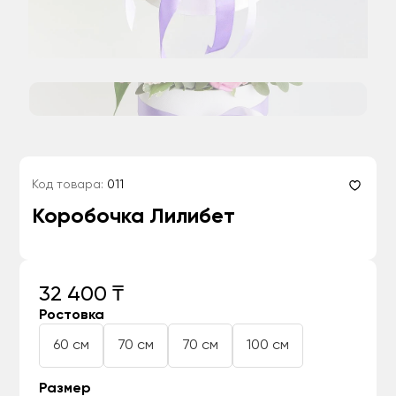
Код товара:
011
Коробочка Лилибет
32 400 ₸
Ростовка
60 см
70 см
70 см
100 см
Размер