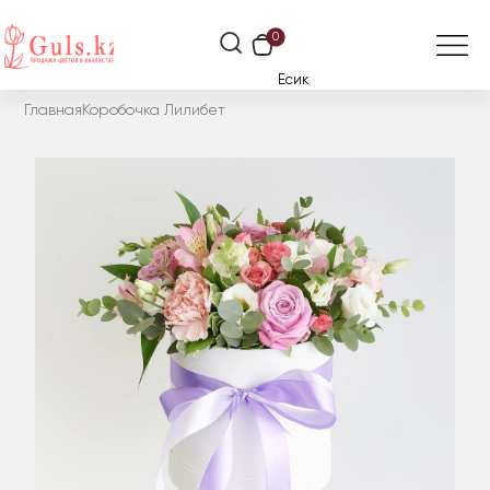
0
Есик
Главная
Коробочка Лилибет