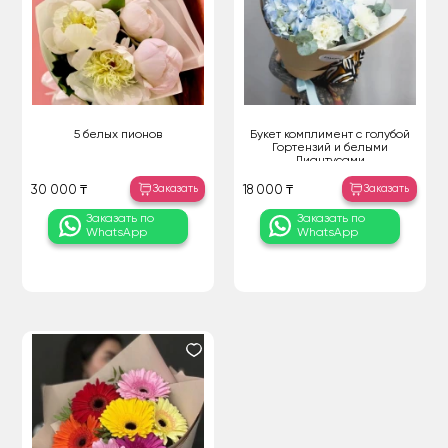
5 белых пионов
Букет комплимент с голубой
Гортензий и белыми
Диантусами
Заказать
Заказать
30 000 ₸
18 000 ₸
Заказать по
Заказать по
WhatsApp
WhatsApp