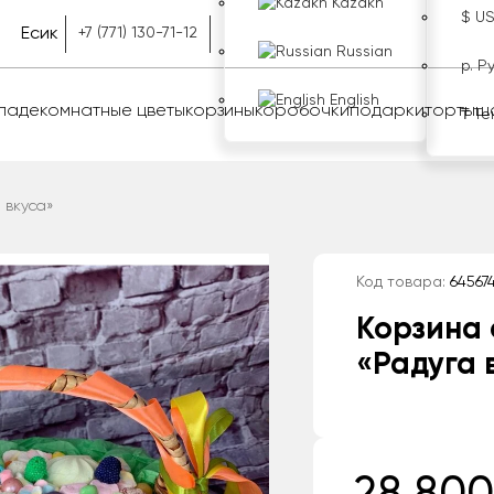
Kazakh
$ U
Есик
+7 (771) 130-71-12
Russian
р. Р
English
оладе
комнатные цветы
корзины
коробочки
подарки
торты
ш
₸ Те
 вкуса»
Код товара:
64567
Корзина 
«Радуга 