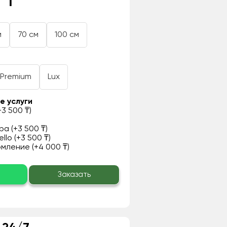
 ₸
м
70 см
100 см
Premium
Lux
е услуги
3 500 ₸)
а (+3 500 ₸)
llo (+3 500 ₸)
ление (+4 000 ₸)
о
Заказать