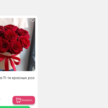
з 11-ти красных роз
₸
Заказать