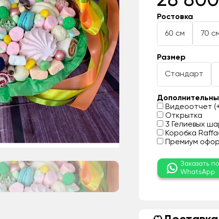
28 800
Ростовка
60 см
70 с
Размер
Стандарт
Дополнительны
Видеоотчет (+
Открытка
3 Гелиевых шар
Коробка Raffae
Премиум оформ
Заказать п
WhatsApp