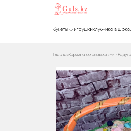
букеты
игрушки
клубника в шок
Главная
Корзина со сладостями «Радуга