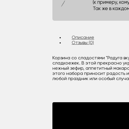
(к примеру, кому
Так же в каждо
Описание
Отзывы (0)
Корзина со сладостями "Радуга вк
сладкоежек. В этой прекрасно ук
нежный зефир, аппетитный макар
этого набора приносит радость и
любой праздник или особый случай