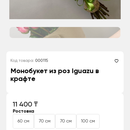
Код товара:
000115
Монобукет из роз Iguazu в
крафте
11 400 ₸
Ростовка
60 см
70 см
70 см
100 см