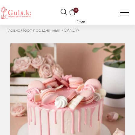
0
Есик
Главная
Торт праздничный «CANDY»